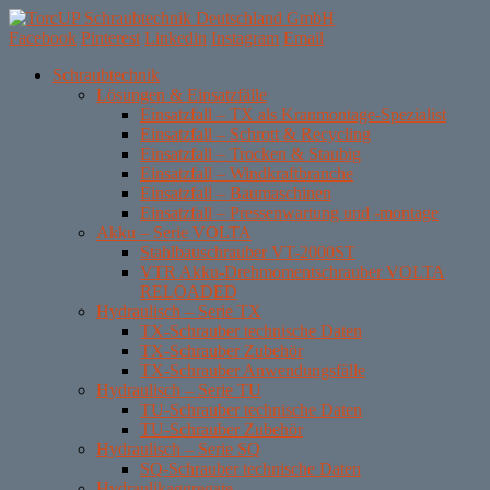
Facebook
Pinterest
Linkedin
Instagram
Email
Skip
Schraubtechnik
to
Lösungen & Einsatzfälle
content
Einsatzfall – TX als Kranmontage-Spezialist
Einsatzfall – Schrott & Recycling
Einsatzfall – Trocken & Staubig
Einsatzfall – Windkraftbranche
Einsatzfall – Baumaschinen
Einsatzfall – Pressenwartung und -montage
Akku – Serie VOLTA
Stahlbauschrauber VT-2000ST
VTR Akku-Drehmomentschrauber VOLTA
RELOADED
Hydraulisch – Serie TX
TX-Schrauber technische Daten
TX-Schrauber Zubehör
TX-Schrauber Anwendungsfälle
Hydraulisch – Serie TU
TU-Schrauber technische Daten
TU-Schrauber Zubehör
Hydraulisch – Serie SQ
SQ-Schrauber technische Daten
Hydraulikaggregate