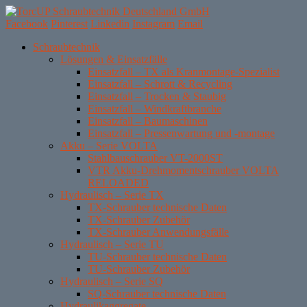
Facebook
Pinterest
Linkedin
Instagram
Email
Skip
Schraubtechnik
to
Lösungen & Einsatzfälle
content
Einsatzfall – TX als Kranmontage-Spezialist
Einsatzfall – Schrott & Recycling
Einsatzfall – Trocken & Staubig
Einsatzfall – Windkraftbranche
Einsatzfall – Baumaschinen
Einsatzfall – Pressenwartung und -montage
Akku – Serie VOLTA
Stahlbauschrauber VT-2000ST
VTR Akku-Drehmomentschrauber VOLTA
RELOADED
Hydraulisch – Serie TX
TX-Schrauber technische Daten
TX-Schrauber Zubehör
TX-Schrauber Anwendungsfälle
Hydraulisch – Serie TU
TU-Schrauber technische Daten
TU-Schrauber Zubehör
Hydraulisch – Serie SQ
SQ-Schrauber technische Daten
Hydraulikaggregate