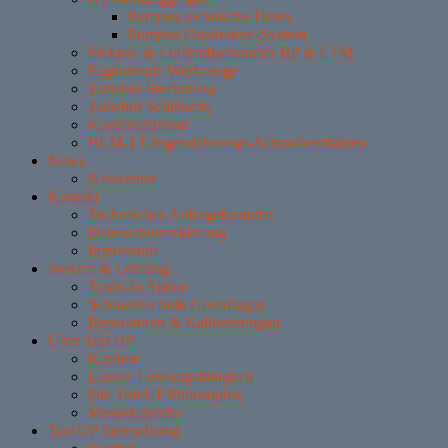
Pumpen technische Daten
Pumpen Quadratorc-System
Elektro- & Luftkraftschrauber RP & ETM
Ergänzende Werkzeuge
Zubehör Stecknüsse
Zubehör Schläuche
Konterschlüssel
BLM-1 Längendehnungs-Schraubverfahren
News
Newsletter
Kontakt
Technisches Anfrageformular
Datenschutzerklärung
Impressum
Service & Leistung
Trade-In Aktion
Schraubtechnik Grundlagen
Reparaturen & Kalibrierungen
Über TorcUP
Karriere
Unsere Leistungsfähigkeit
Die TorcUP Philosophie
Messekalender
TorcUP International