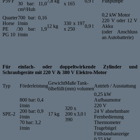
P59 F
7,8 kg
0,9 l
Fußpumpe
30 bar: 11,0
x 165
cm³/Hub
0,2 kW Motor
Quarter
700 bar: 0,16
220 V oder 12 V
Horse
l/min
330 x 197
12 kg
0,9 l
Akku
PE /
30 bar: 1,9
x 250
(oder Anschluss
PG 10
l/min
an Autobatterie)
Für einfach- oder doppeltwirkende Zylinder und
Schraubgeräte mit 220 V & 380 V Elektro-Motor
Gewicht
Maße
Tank-
Typ
Förderleistung
Antrieb / Ausstattung
ölbefüllt
(mm)
volumen
0,25 kW
800 bar: 0,4
Aufbaumotor
l/min
220 V
320 x
200 bar: 0,9
24 V abnehmbare
SPE-2
17 kg
200 x
3,0 l
l/min
Fernbedienung
390
70 bar: 3,2
Thermometer
l/min
Tragebügel
Füllstandsanzeige
0,55 kW