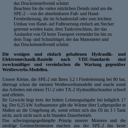
Beachten Sie die vielen nützlichen Details rund um die
SPE-2 – von der abnehmbaren Fuß- und Hand-
Fernbedienung, die im Schadensfall oder zum leichten
Umbau von Hand- auf Fußteuerung einfach am Stecker
getrennt werden kann, dem Tankverschluss, der das
Auslaufen von Öl beim Transport vermeidet bis hin zu
dem Trag- und Schutzbügel, der das Manometer und
das Druckeinstellventil schützt
Die wenigen und einfach gehaltenen Hydraulik- und
Elektromechanik-Bauteile nach VDE-Standards sind
zweckmäßiger und vereinfachen die Wartung gegenüber
Wettbewerbs-Modellen.
Unsere Kleine, die SPE-2 mit Ihren 3,2 l Förderleistung bei 80 bar,
überragt schon die meisten Wettbewerbsmodelle und macht somit
das Arbeiten mit einem TU-2 oder TX-2 Hydraulikschrauber schnell
und effektiv.
Ihr Gewicht liegt trotz der hohen Leistungsabgabe bei lediglich 17
kg. Der 0,25 kW Aufbaumotor gibt die Wärme über Luftpropeller in
Maßen an die Umgebung ab, somit erhitzt sich das Öl im 3 l Tank
nicht, auch nicht nach acht Stunden Dauerbetrieb.
Das schwingungsgedämpfte Prinzip unserer Motoren und die
niedrige Geräuschemission machen aus der SPE-2 das beste