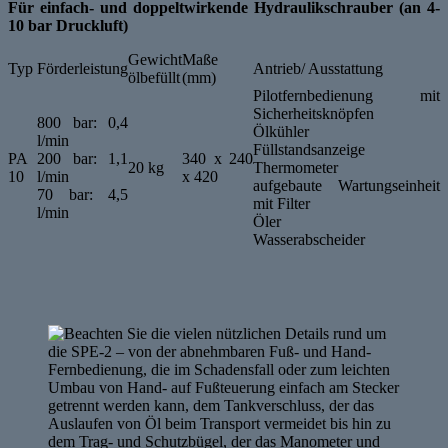
Für einfach- und doppeltwirkende Hydraulikschrauber (an 4-
10 bar Druckluft)
Gewicht
Maße
Typ
Förderleistung
Antrieb/ Ausstattung
ölbefüllt
(mm)
Pilotfernbedienung mit
Sicherheitsknöpfen
800 bar: 0,4
Ölkühler
l/min
Füllstandsanzeige
PA
200 bar: 1,1
340 x 240
20 kg
Thermometer
10
l/min
x 420
aufgebaute Wartungseinheit
70 bar: 4,5
mit Filter
l/min
Öler
Wasserabscheider