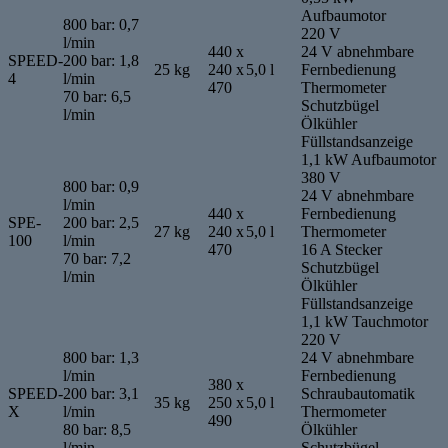
Aufbaumotor
800 bar: 0,7
220 V
l/min
440 x
24 V abnehmbare
SPEED-
200 bar: 1,8
25 kg
240 x
5,0 l
Fernbedienung
4
l/min
470
Thermometer
70 bar: 6,5
Schutzbügel
l/min
Ölkühler
Füllstandsanzeige
1,1 kW Aufbaumotor
380 V
800 bar: 0,9
24 V abnehmbare
l/min
440 x
Fernbedienung
SPE-
200 bar: 2,5
27 kg
240 x
5,0 l
Thermometer
100
l/min
470
16 A Stecker
70 bar: 7,2
Schutzbügel
l/min
Ölkühler
Füllstandsanzeige
1,1 kW Tauchmotor
220 V
800 bar: 1,3
24 V abnehmbare
l/min
Fernbedienung
380 x
SPEED-
200 bar: 3,1
Schraubautomatik
35 kg
250 x
5,0 l
X
l/min
Thermometer
490
80 bar: 8,5
Ölkühler
l/min
Schutzbügel