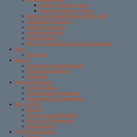
Pumpen technische Daten
Pumpen Quadratorc-System
Elektro- & Luftkraftschrauber RP & ETM
Ergänzende Werkzeuge
Zubehör Stecknüsse
Zubehör Schläuche
Konterschlüssel
BLM-1 Längendehnungs-Schraubverfahren
News
Newsletter
Kontakt
Technisches Anfrageformular
Datenschutzerklärung
Impressum
Service & Leistung
Trade-In Aktion
Schraubtechnik Grundlagen
Reparaturen & Kalibrierungen
Über TorcUP
Karriere
Unsere Leistungsfähigkeit
Die TorcUP Philosophie
Messekalender
TorcUP International