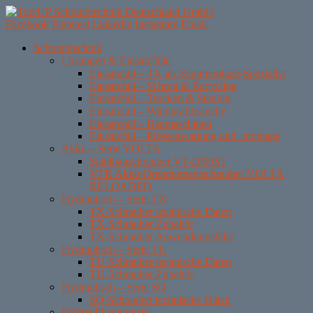
Facebook
Pinterest
Linkedin
Instagram
Email
Skip
Schraubtechnik
to
Lösungen & Einsatzfälle
content
Einsatzfall – TX als Kranmontage-Spezialist
Einsatzfall – Schrott & Recycling
Einsatzfall – Trocken & Staubig
Einsatzfall – Windkraftbranche
Einsatzfall – Baumaschinen
Einsatzfall – Pressenwartung und -montage
Akku – Serie VOLTA
Stahlbauschrauber VT-2000ST
VTR Akku-Drehmomentschrauber VOLTA
RELOADED
Hydraulisch – Serie TX
TX-Schrauber technische Daten
TX-Schrauber Zubehör
TX-Schrauber Anwendungsfälle
Hydraulisch – Serie TU
TU-Schrauber technische Daten
TU-Schrauber Zubehör
Hydraulisch – Serie SQ
SQ-Schrauber technische Daten
Hydraulikaggregate