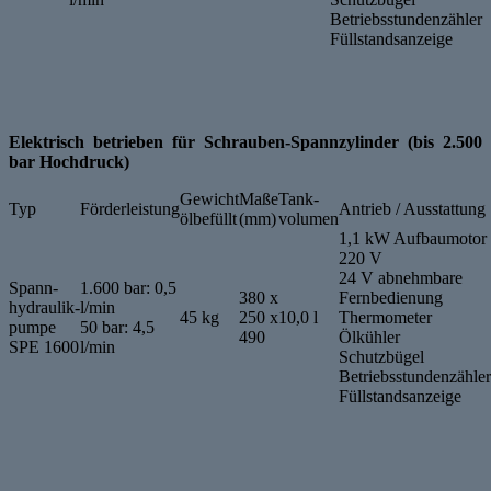
Betriebsstundenzähler
Füllstandsanzeige
Elektrisch betrieben für Schrauben-Spannzylinder (bis 2.500
bar Hochdruck)
Gewicht
Maße
Tank-
Typ
Förderleistung
Antrieb / Ausstattung
ölbefüllt
(mm)
volumen
1,1 kW Aufbaumotor
220 V
24 V abnehmbare
Spann-
1.600 bar: 0,5
380 x
Fernbedienung
hydraulik-
l/min
45 kg
250 x
10,0 l
Thermometer
pumpe
50 bar: 4,5
490
Ölkühler
SPE 1600
l/min
Schutzbügel
Betriebsstundenzähler
Füllstandsanzeige