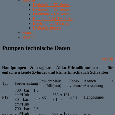
English
Hydraulic – TX Series
Hydraulic – TU Series
Pneumatic – RP Series
Battery – VOLTA Series
Electric – ETM Series
Hydraulic pumps
Francais
Italiano
Pumpen technische Daten
english
Handpumpen & tragbare Akku-Hdraulikpumpen – für
einfachwirkende Zylinder und kleine Einschlauch-Schrauber
Gewicht
Maße
Tank-
Antrieb /
Typ
Förderleistung
ölbefüllt
(mm)
volumen
Ausstattung
700 bar: 1,5
cm³/Hub
363 x 101
P19
3 kg
0,4 l
Handpumpe
30 bar: 5,0
x 150
cm³/Hub
700 bar: 2,6
cm³/Hub
603 x 108