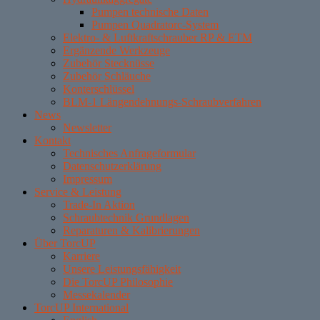
Pumpen technische Daten
Pumpen Quadratorc-System
Elektro- & Luftkraftschrauber RP & ETM
Ergänzende Werkzeuge
Zubehör Stecknüsse
Zubehör Schläuche
Konterschlüssel
BLM-1 Längendehnungs-Schraubverfahren
News
Newsletter
Kontakt
Technisches Anfrageformular
Datenschutzerklärung
Impressum
Service & Leistung
Trade-In Aktion
Schraubtechnik Grundlagen
Reparaturen & Kalibrierungen
Über TorcUP
Karriere
Unsere Leistungsfähigkeit
Die TorcUP Philosophie
Messekalender
TorcUP International