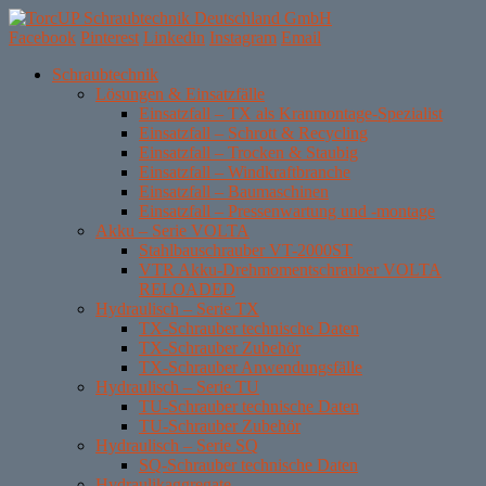
Facebook
Pinterest
Linkedin
Instagram
Email
Skip
Schraubtechnik
to
Lösungen & Einsatzfälle
content
Einsatzfall – TX als Kranmontage-Spezialist
Einsatzfall – Schrott & Recycling
Einsatzfall – Trocken & Staubig
Einsatzfall – Windkraftbranche
Einsatzfall – Baumaschinen
Einsatzfall – Pressenwartung und -montage
Akku – Serie VOLTA
Stahlbauschrauber VT-2000ST
VTR Akku-Drehmomentschrauber VOLTA
RELOADED
Hydraulisch – Serie TX
TX-Schrauber technische Daten
TX-Schrauber Zubehör
TX-Schrauber Anwendungsfälle
Hydraulisch – Serie TU
TU-Schrauber technische Daten
TU-Schrauber Zubehör
Hydraulisch – Serie SQ
SQ-Schrauber technische Daten
Hydraulikaggregate