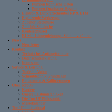
Pumpen technische Daten
Pumpen Quadratorc-System
Elektro- & Luftkraftschrauber RP & ETM
Ergänzende Werkzeuge
Zubehör Stecknüsse
Zubehör Schläuche
Konterschlüssel
BLM-1 Längendehnungs-Schraubverfahren
News
Newsletter
Kontakt
Technisches Anfrageformular
Datenschutzerklärung
Impressum
Service & Leistung
Trade-In Aktion
Schraubtechnik Grundlagen
Reparaturen & Kalibrierungen
Über TorcUP
Karriere
Unsere Leistungsfähigkeit
Die TorcUP Philosophie
Messekalender
TorcUP International