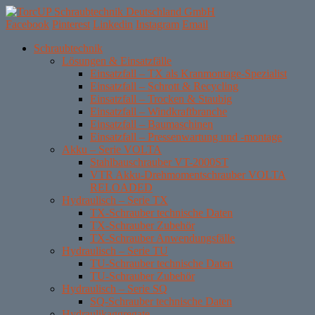
Facebook
Pinterest
Linkedin
Instagram
Email
Skip
Schraubtechnik
to
Lösungen & Einsatzfälle
content
Einsatzfall – TX als Kranmontage-Spezialist
Einsatzfall – Schrott & Recycling
Einsatzfall – Trocken & Staubig
Einsatzfall – Windkraftbranche
Einsatzfall – Baumaschinen
Einsatzfall – Pressenwartung und -montage
Akku – Serie VOLTA
Stahlbauschrauber VT-2000ST
VTR Akku-Drehmomentschrauber VOLTA
RELOADED
Hydraulisch – Serie TX
TX-Schrauber technische Daten
TX-Schrauber Zubehör
TX-Schrauber Anwendungsfälle
Hydraulisch – Serie TU
TU-Schrauber technische Daten
TU-Schrauber Zubehör
Hydraulisch – Serie SQ
SQ-Schrauber technische Daten
Hydraulikaggregate